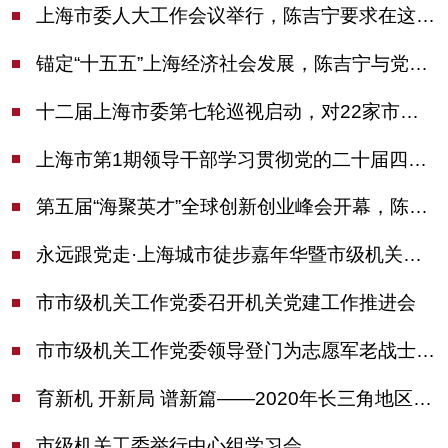
上海市委人大工作会议举行，陈吉宁要求在这些方面更加奋发有为
锚定“十五五”上海经济社会发展，陈吉宁与党外人士专题协商座谈
十二届上海市委第七轮巡视启动，对22家市管单位开展常规巡视
上海市第1期领导干部学习贯彻党的二十届四中全会精神专题研讨班开班，陈吉宁作专题报告
第五届“海聚英才”全球创新创业峰会开幕，陈吉宁出席并启动新一届大赛
永远跟党走·上海城市徒步嘉年华暨市级机关运动会开幕
市市级机关工作党委召开机关党建工作推进会
市市级机关工作党委领导登门为志愿军老战士佩戴纪念章
育新机 开新局 谱新篇——2020年长三角地区机关党建工作研讨会在南京召开
市级机关工委举行中心组学习会