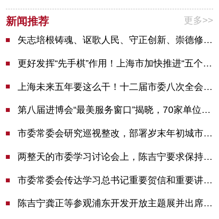
更多>>
新闻推荐
矢志培根铸魂、讴歌人民、守正创新、崇德修身！这场座谈会上，陈吉宁对全市文化战线提出期望
更好发挥“先手棋”作用！上海市加快推进“五个中心”建设领导小组会议举行
上海未来五年要这么干！十二届市委八次全会审议通过上海“十五五”规划建议
第八届进博会“最美服务窗口”揭晓，70家单位诠释“上海服务”温度
市委常委会研究巡视整改，部署岁末年初城市安全工作
两整天的市委学习讨论会上，陈吉宁要求保持战略定力始终坚定信心善于科学应对
市委常委会传达学习总书记重要贺信和重要讲话精神，研究党建引领物业治理等工作
陈吉宁龚正等参观浦东开发开放主题展并出席座谈会