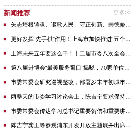
更多>>
新闻推荐
矢志培根铸魂、讴歌人民、守正创新、崇德修身！这场座谈会上，陈吉宁对全市文化战线提出期望
更好发挥“先手棋”作用！上海市加快推进“五个中心”建设领导小组会议举行
上海未来五年要这么干！十二届市委八次全会审议通过上海“十五五”规划建议
第八届进博会“最美服务窗口”揭晓，70家单位诠释“上海服务”温度
市委常委会研究巡视整改，部署岁末年初城市安全工作
两整天的市委学习讨论会上，陈吉宁要求保持战略定力始终坚定信心善于科学应对
市委常委会传达学习总书记重要贺信和重要讲话精神，研究党建引领物业治理等工作
陈吉宁龚正等参观浦东开发开放主题展并出席座谈会