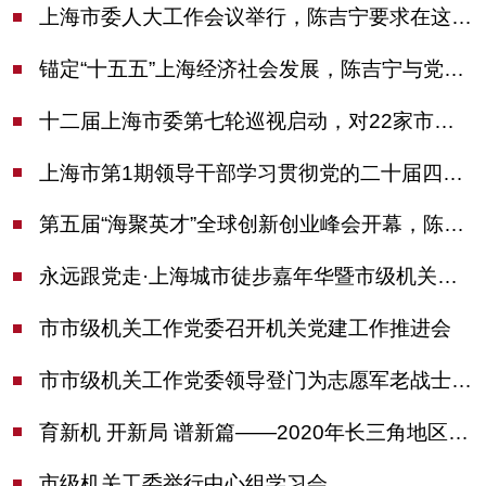
上海市委人大工作会议举行，陈吉宁要求在这些方面更加奋发有为
锚定“十五五”上海经济社会发展，陈吉宁与党外人士专题协商座谈
十二届上海市委第七轮巡视启动，对22家市管单位开展常规巡视
上海市第1期领导干部学习贯彻党的二十届四中全会精神专题研讨班开班，陈吉宁作专题报告
第五届“海聚英才”全球创新创业峰会开幕，陈吉宁出席并启动新一届大赛
永远跟党走·上海城市徒步嘉年华暨市级机关运动会开幕
市市级机关工作党委召开机关党建工作推进会
市市级机关工作党委领导登门为志愿军老战士佩戴纪念章
育新机 开新局 谱新篇——2020年长三角地区机关党建工作研讨会在南京召开
市级机关工委举行中心组学习会