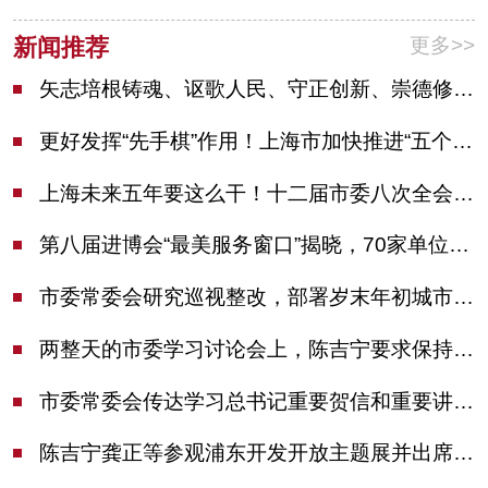
更多>>
新闻推荐
矢志培根铸魂、讴歌人民、守正创新、崇德修身！这场座谈会上，陈吉宁对全市文化战线提出期望
更好发挥“先手棋”作用！上海市加快推进“五个中心”建设领导小组会议举行
上海未来五年要这么干！十二届市委八次全会审议通过上海“十五五”规划建议
第八届进博会“最美服务窗口”揭晓，70家单位诠释“上海服务”温度
市委常委会研究巡视整改，部署岁末年初城市安全工作
两整天的市委学习讨论会上，陈吉宁要求保持战略定力始终坚定信心善于科学应对
市委常委会传达学习总书记重要贺信和重要讲话精神，研究党建引领物业治理等工作
陈吉宁龚正等参观浦东开发开放主题展并出席座谈会