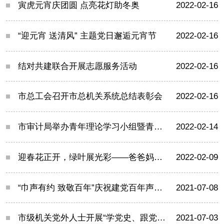
寅虎元宵庆团圆 点亮花灯助冬奥
2022-02-16
“迎元宵 送清风” 主题党日邂逅元宵节
2022-02-16
结对共建联合开展志愿服务活动
2022-02-16
市总工会召开市总机关系统总结表彰会
2022-02-16
市审计局举办青年理论学习小组暨青年双月论坛第一期专题研讨活动
2022-02-14
迎春花正开，绿叶展光彩——爸爸妈妈， 我们一起包饺子咯!
2022-02-09
“巾声有约 致敬百年”庆祝建党百年声音作品志愿宣讲暨“海鸥之声”上海市女大学生优秀声音献礼作品颁奖汇演举行
2021-07-08
市级机关党外人士开展“学党史、跟党走”主题教育活动
2021-07-03