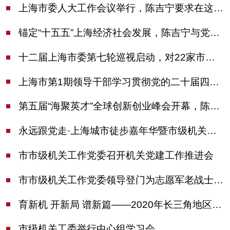
上海市委人大工作会议举行，陈吉宁要求在这些方面更加奋发有为
锚定“十五五”上海经济社会发展，陈吉宁与党外人士专题协商座谈
十二届上海市委第七轮巡视启动，对22家市管单位开展常规巡视
上海市第1期领导干部学习贯彻党的二十届四中全会精神专题研讨班开班，陈吉宁作专题报告
第五届“海聚英才”全球创新创业峰会开幕，陈吉宁出席并启动新一届大赛
永远跟党走·上海城市徒步嘉年华暨市级机关运动会开幕
市市级机关工作党委召开机关党建工作推进会
市市级机关工作党委领导登门为志愿军老战士佩戴纪念章
育新机 开新局 谱新篇——2020年长三角地区机关党建工作研讨会在南京召开
市级机关工委举行中心组学习会