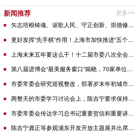
更多>>
新闻推荐
矢志培根铸魂、讴歌人民、守正创新、崇德修身！这场座谈会上，陈吉宁对全市文化战线提出期望
更好发挥“先手棋”作用！上海市加快推进“五个中心”建设领导小组会议举行
上海未来五年要这么干！十二届市委八次全会审议通过上海“十五五”规划建议
第八届进博会“最美服务窗口”揭晓，70家单位诠释“上海服务”温度
市委常委会研究巡视整改，部署岁末年初城市安全工作
两整天的市委学习讨论会上，陈吉宁要求保持战略定力始终坚定信心善于科学应对
市委常委会传达学习总书记重要贺信和重要讲话精神，研究党建引领物业治理等工作
陈吉宁龚正等参观浦东开发开放主题展并出席座谈会