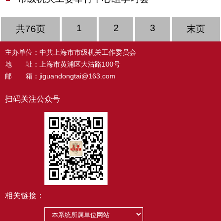
1
2
3
共76页
末页