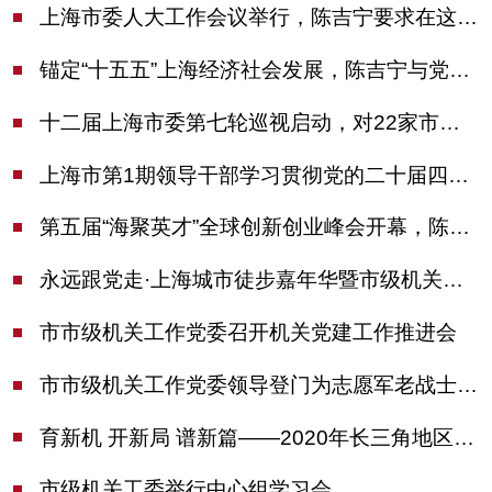
上海市委人大工作会议举行，陈吉宁要求在这些方面更加奋发有为
锚定“十五五”上海经济社会发展，陈吉宁与党外人士专题协商座谈
十二届上海市委第七轮巡视启动，对22家市管单位开展常规巡视
上海市第1期领导干部学习贯彻党的二十届四中全会精神专题研讨班开班，陈吉宁作专题报告
第五届“海聚英才”全球创新创业峰会开幕，陈吉宁出席并启动新一届大赛
永远跟党走·上海城市徒步嘉年华暨市级机关运动会开幕
市市级机关工作党委召开机关党建工作推进会
市市级机关工作党委领导登门为志愿军老战士佩戴纪念章
育新机 开新局 谱新篇——2020年长三角地区机关党建工作研讨会在南京召开
市级机关工委举行中心组学习会