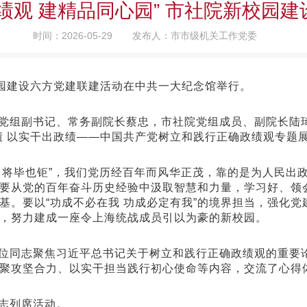
绩观 建精品同心园” 市社院新校园
时间：2026-05-29
发布人：市市级机关工作党委
校园建设六方党建联建活动在中共一大纪念馆举行。
党组副书记、常务副院长蔡忠，市社院党组成员、副院长陆
绩 以实干出政绩——中国共产党树立和践行正确政绩观专题展
，将毕也钜”，我们党历经百年而风华正茂，靠的是为人民出
要从党的百年奋斗历史经验中汲取智慧和力量，学习好、领
基。要以“功成不必在我 功成必定有我”的境界担当，强化
，努力建成一座令上海统战成员引以为豪的新校园。
位同志聚焦习近平总书记关于树立和践行正确政绩观的重要
聚攻坚合力、以实干担当践行初心使命等内容，交流了心得
志列席活动。