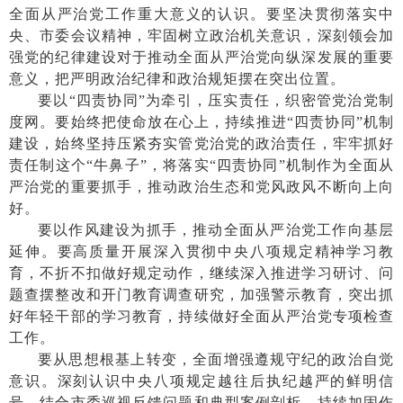
全面从严治党工作重大意义的认识。要坚决贯彻落实中
央、市委会议精神，牢固树立政治机关意识，深刻领会加
强党的纪律建设对于推动全面从严治党向纵深发展的重要
意义，把严明政治纪律和政治规矩摆在突出位置。
要以
“四责协同”为牵引，压实责任，织密管党治党制
度网。要始终把使命放在心上，持续推进“四责协同”机制
建设，始终坚持压紧夯实管党治党的政治责任，牢牢抓好
责任制这个“牛鼻子”，将落实“四责协同”机制作为全面从
严治党的重要抓手，推动政治生态和党风政风不断向上向
好。
要以作风建设为抓手，推动全面从严治党工作向基层
延伸。要高质量开展深入贯彻中央八项规定精神学习教
育，不折不扣做好规定动作，继续深入推进学习研讨、问
题查摆整改和开门教育调查研究，加强警示教育，突出抓
好年轻干部的学习教育，持续做好全面从严治党专项检查
工作。
要从思想根基上转变，全面增强遵规守纪的政治自觉
意识。深刻认识中央八项规定越往后执纪越严的鲜明信
号，结合市委巡视反馈问题和典型案例剖析，持续加固作