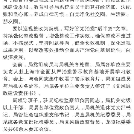
风建设堤坝，教育引导局系统党员干部算好经济账、法纪
账和良心账，养成自律习惯，自觉净化社交圈、生活圈、
朋友圈。
要以巡视整改为契机，写好管党治党
“后半篇”文章。
持续强化整改监督，增强整改工作实效，确保整改不走过
场、不搞形式，坚持问题导向，健全长效机制，深化巡视
成果运用，以整改实效推动全面从严治党向基层延伸、向
纵深发展。
会前，局党组成员与局机关各处室、局属各单位主要
负责人赴上海市全面从严治党警示教育基地开展学习教
育。会上，与会同志集中收看了警示教育片，局党组成员
与局机关各处室、局属各单位主要负责人签订了《党风廉
政建设责任书》。
局领导班子，驻局纪检监察组负责同志，局机关处级
以上干部，局属各单位党政负责人，局机关退休党支部书
记、局管社会组织党支部书记，局直属机关纪委委员，局
系统各党支部纪检委员，局党风廉政监督员，龙陵纪委委
员共
60余人参加会议。