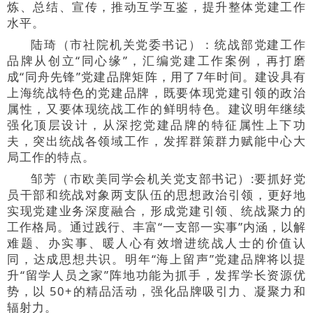
炼、总结、宣传，推动互学互鉴，提升整体党建工作
水平。
陆琦（市社院机关党委书记）：统战部党建工作
品牌从创立“同心缘”，汇编党建工作案例，再打磨
成“同舟先锋”党建品牌矩阵，用了7年时间。建设具有
上海统战特色的党建品牌，既要体现党建引领的政治
属性，又要体现统战工作的鲜明特色。建议明年继续
强化顶层设计，从深挖党建品牌的特征属性上下功
夫，突出统战各领域工作，发挥群策群力赋能中心大
局工作的特点。
邹芳（市欧美同学会机关党支部书记）:要抓好党
员干部和统战对象两支队伍的思想政治引领，更好地
实现党建业务深度融合，形成党建引领、统战聚力的
工作格局。通过践行、丰富“一支部一实事”内涵，以解
难题、办实事、暖人心有效增进统战人士的价值认
同，达成思想共识。明年“海上留声”党建品牌将以提
升“留学人员之家”阵地功能为抓手，发挥学长资源优
势，以 50+的精品活动，强化品牌吸引力、凝聚力和
辐射力。