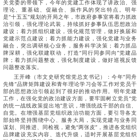
关党委的带领下，今年的党建工作体现了讲政治、强
理论、重基础、促融合、振作风的突出特点。明年
是“十五五”规划的开局之年，市政府参事室将着力抓政
治引领，强化理论武装，持续抓好参事队伍思想政治
建设；着力抓组织建设，强化规范管理，做好换届和
党建示范点建设；着力抓能力建设，强化党建与业务
融合，突出调研核心业务，服务科学决策；着力抓品
牌深耕，强化联建联动，打造“同行同参同向”党建品
牌；着力抓问题整改，强化制度建设，做好巡视反馈
问题整改落实。
王开峰（市文史研究馆党总支书记）：今年“同舟
先锋”品牌矩阵建设和青年理论学习会等工作对党员干
部的思想政治引领起到了很好的推动作用。明年党建
工作，在强化党的政治建设方面，要牢固树立党员“党
的统一战线政策提出地”意识，增强统战干部的自信、
自觉。在增强基层党组织政治功能方面，要引导各支
部始终坚持围绕中心、服务大局，实现党建与业务同
谋划、同推进、同检视，避免“两张皮”，推进各党组织
品牌建设充实内容、迭代升级，适时开展基层党组织