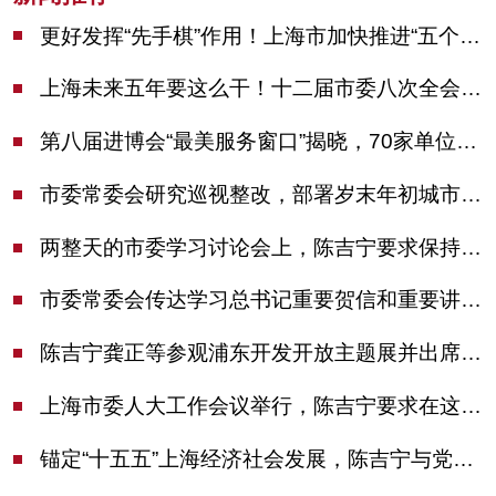
更好发挥“先手棋”作用！上海市加快推进“五个中心”建设领导小组会议举行
上海未来五年要这么干！十二届市委八次全会审议通过上海“十五五”规划建议
第八届进博会“最美服务窗口”揭晓，70家单位诠释“上海服务”温度
市委常委会研究巡视整改，部署岁末年初城市安全工作
两整天的市委学习讨论会上，陈吉宁要求保持战略定力始终坚定信心善于科学应对
市委常委会传达学习总书记重要贺信和重要讲话精神，研究党建引领物业治理等工作
陈吉宁龚正等参观浦东开发开放主题展并出席座谈会
上海市委人大工作会议举行，陈吉宁要求在这些方面更加奋发有为
锚定“十五五”上海经济社会发展，陈吉宁与党外人士专题协商座谈