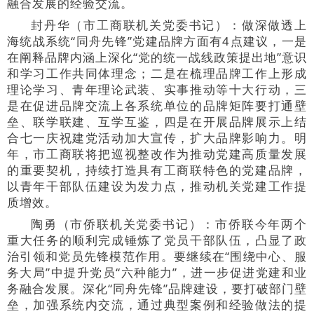
融合发展的经验交流。
封丹华（市工商联机关党委书记）：做深做透上
海统战系统“同舟先锋”党建品牌方面有4点建议，一是
在阐释品牌内涵上深化“党的统一战线政策提出地”意识
和学习工作共同体理念；二是在梳理品牌工作上形成
理论学习、青年理论武装、实事推动等十大行动，三
是在促进品牌交流上各系统单位的品牌矩阵要打通壁
垒、联学联建、互学互鉴，四是在开展品牌展示上结
合七一庆祝建党活动加大宣传，扩大品牌影响力。明
年，市工商联将把巡视整改作为推动党建高质量发展
的重要契机，持续打造具有工商联特色的党建品牌，
以青年干部队伍建设为发力点，推动机关党建工作提
质增效。
陶勇（市侨联机关党委书记）：市侨联今年两个
重大任务的顺利完成锤炼了党员干部队伍，凸显了政
治引领和党员先锋模范作用。要继续在“围绕中心、服
务大局”中提升党员“六种能力”，进一步促进党建和业
务融合发展。深化“同舟先锋”品牌建设，要打破部门壁
垒，加强系统内交流，通过典型案例和经验做法的提