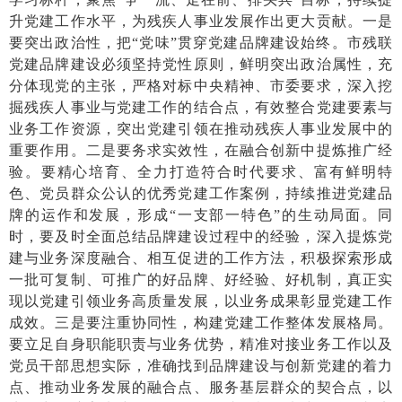
升党建工作水平，为残疾人事业发展作出更大贡献。一是
要突出政治性，把“党味”贯穿党建品牌建设始终。市残联
党建品牌建设必须坚持党性原则，鲜明突出政治属性，充
分体现党的主张，严格对标中央精神、市委要求，深入挖
掘残疾人事业与党建工作的结合点，有效整合党建要素与
业务工作资源，突出党建引领在推动残疾人事业发展中的
重要作用。二是要务求实效性，在融合创新中提炼推广经
验。要精心培育、全力打造符合时代要求、富有鲜明特
色、党员群众公认的优秀党建工作案例，持续推进党建品
牌的运作和发展，形成“一支部一特色”的生动局面。同
时，要及时全面总结品牌建设过程中的经验，深入提炼党
建与业务深度融合、相互促进的工作方法，积极探索形成
一批可复制、可推广的好品牌、好经验、好机制，真正实
现以党建引领业务高质量发展，以业务成果彰显党建工作
成效。三是要注重协同性，构建党建工作整体发展格局。
要立足自身职能职责与业务优势，精准对接业务工作以及
党员干部思想实际，准确找到品牌建设与创新党建的着力
点、推动业务发展的融合点、服务基层群众的契合点，以