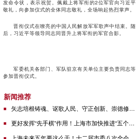
发命令状，表示祝贺。佩戴上将军衔的2位军官向习近平
敬礼，向参加仪式的全体同志敬礼，全场响起热烈掌声。
晋衔仪式在嘹亮的中国人民解放军军歌声中结束。随
后，习近平等领导同志同晋升上将军衔的军官合影。
军委机关各部门、军队驻京有关单位主要负责同志等
参加晋衔仪式。
新闻推荐
矢志培根铸魂、讴歌人民、守正创新、崇德修身！这场座谈会上，陈吉宁对全市文化战线提出期望
更好发挥“先手棋”作用！上海市加快推进“五个中心”建设领导小组会议举行
上海未来五年要这么干！十二届市委八次全会审议通过上海“十五五”规划建议