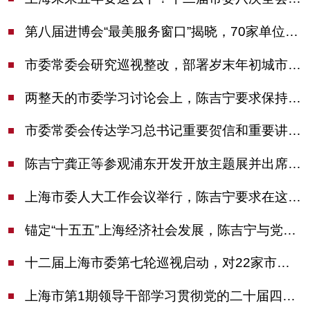
第八届进博会“最美服务窗口”揭晓，70家单位诠释“上海服务”温度
市委常委会研究巡视整改，部署岁末年初城市安全工作
两整天的市委学习讨论会上，陈吉宁要求保持战略定力始终坚定信心善于科学应对
市委常委会传达学习总书记重要贺信和重要讲话精神，研究党建引领物业治理等工作
陈吉宁龚正等参观浦东开发开放主题展并出席座谈会
上海市委人大工作会议举行，陈吉宁要求在这些方面更加奋发有为
锚定“十五五”上海经济社会发展，陈吉宁与党外人士专题协商座谈
十二届上海市委第七轮巡视启动，对22家市管单位开展常规巡视
上海市第1期领导干部学习贯彻党的二十届四中全会精神专题研讨班开班，陈吉宁作专题报告