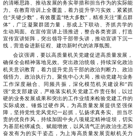
的清晰思路、推动发展的务实举措和担当作为的实际能
力。在教育培训上全覆盖，着力提升学习实效，紧紧抓
住
“关键少数”，有效覆盖“绝大多数”，精准关注“重点群
体”，广泛凝聚群团力量，形成上下联动、齐抓共学的
生动局面。在宣传宣讲上强推进，整合各类资源，打造
宣传宣讲矩阵，突出领导干部带头讲，推动宣讲下沉一
线，营造奋进新征程、建功新时代的浓厚氛围。
会议强调，要以高质量机关党建促进高质量发展，
确保全会精神落地见效。突出政治统领，持续深化政治
机关意识教育，着力提升党员干部的政治判断力、政治
领悟力、政治执行力。聚焦中心大局，推动党建与业务
工作深度融合、同频共振，深化模范机关建设和
“四
强”党支部建设，严格落实机关党建工作责任制，以过
硬的业务发展成果和突出的工作业绩来检验党建工作的
实际成效。锤炼过硬作风，为高质量发展提供坚强保
障，坚持党性党风党纪一起抓，弘扬求真务实、担当尽
责的优良作风，持续加固中央八项规定精神堤坝，切实
为基层松绑减负、赋能增效，以风清气正的政治生态和
奋发有为的实干姿态，为上海高质量发展贡献机关力