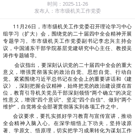
时间：2025-11-26
发布人：市市级机关工作党委
1
1
月
2
6
日，市市级机关工作党委召开理论学习中心
组学习
（扩大）
会，
围绕党的二十届四中全会精神开展
专题学习。
市市级机关工作党委副书记
李忠兴
主持会
议，中国浦东干部学院基层党建研究中心主任
、
教授吴
涛作专题辅导。
会议指出，要深刻认识党的二十届四中全会的重大
意义，增强贯彻落实的政治自觉、思想自觉、行动自
觉。紧紧围绕习近平总书记在全会上的重要讲话和《建
议》，深刻把握会议精神，始终把党的政治建设摆在首
位，教育引导机关党员干部深刻领悟
“两个确立”的决定
性意义，增强“四个意识”、坚定“四个自信”、做到“两个
维护”，自觉将全会部署贯彻落实到各项工作之中。
会议要求，要扎实抓好学习教育与宣传宣讲，推动
全会精神入脑入心。在深学细悟上下功夫，坚持读原
著、学原文、悟原理，切实把学习成果转化为谋划工作