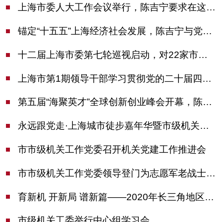
上海市委人大工作会议举行，陈吉宁要求在这些方面更加奋发有为
锚定“十五五”上海经济社会发展，陈吉宁与党外人士专题协商座谈
十二届上海市委第七轮巡视启动，对22家市管单位开展常规巡视
上海市第1期领导干部学习贯彻党的二十届四中全会精神专题研讨班开班，陈吉宁作专题报告
第五届“海聚英才”全球创新创业峰会开幕，陈吉宁出席并启动新一届大赛
永远跟党走·上海城市徒步嘉年华暨市级机关运动会开幕
市市级机关工作党委召开机关党建工作推进会
市市级机关工作党委领导登门为志愿军老战士佩戴纪念章
育新机 开新局 谱新篇——2020年长三角地区机关党建工作研讨会在南京召开
市级机关工委举行中心组学习会