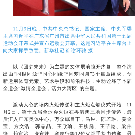
11月9日晚，中共中央总书记、国家主席、中央军委
主席习近平在广东省广州市出席中华人民共和国第十五届
运动会开幕式并宣布运动会开幕。这是习近平在主席台上
向大家挥手致意。新华社记者 谢环驰 摄
以《圆梦未来》为主题的文体展演拉开序幕。整个演
出由“同根同源”“同心同缘”“同梦同圆”3个篇章组成，创
新运用体育元素、艺术手段和前沿科技，生动诠释了本届
全运会“激情全运会，活力大湾区”的主题。
激动人心的场内火炬传递和主火炬点燃仪式开始。11
月2日，第十五届全运会火炬在粤港澳三地同步传递，最
后汇入广东奥体中心。万众瞩目下，马琳、陈若琳、黄金
宝、方文浩、郭晶晶、王欣瑜、王柳懿、王芊懿、梁伟
铿、赖宣治、冼东妹、容志行等12位火炬手接力传递，最