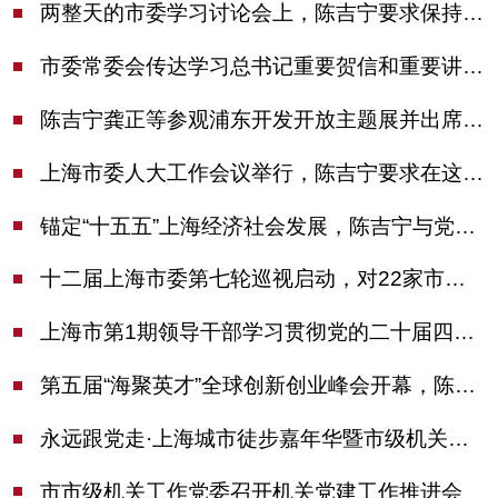
两整天的市委学习讨论会上，陈吉宁要求保持战略定力始终坚定信心善于科学应对
市委常委会传达学习总书记重要贺信和重要讲话精神，研究党建引领物业治理等工作
陈吉宁龚正等参观浦东开发开放主题展并出席座谈会
上海市委人大工作会议举行，陈吉宁要求在这些方面更加奋发有为
锚定“十五五”上海经济社会发展，陈吉宁与党外人士专题协商座谈
十二届上海市委第七轮巡视启动，对22家市管单位开展常规巡视
上海市第1期领导干部学习贯彻党的二十届四中全会精神专题研讨班开班，陈吉宁作专题报告
第五届“海聚英才”全球创新创业峰会开幕，陈吉宁出席并启动新一届大赛
永远跟党走·上海城市徒步嘉年华暨市级机关运动会开幕
市市级机关工作党委召开机关党建工作推进会