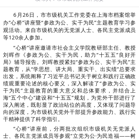
6
月
26
日，市市级机关工作党委在上海市档案馆举
办“心桥”讲座暨“参政为公、实干为民”主题教育学习参
观活动。来自市级机关的无党派人士、各民主党派成员
等
120
余人参加。
“心桥”讲座邀请市社会主义学院教研部主任、教授
刘晖作《参政为公、实干为民，助力“十五五”良好开
局》辅导报告。刘晖教授紧扣“参政为公、实干为民”主
题教育，从“学思想、讲大局、重实干、出实绩”总要求
出发，系统阐释了习近平总书记关于树立和践行正确政
绩观重要论述的核心要义，深入解读了“参政为公、实
干为民”主题教育的重大意义和总体要求，并结合上
海“五个中心”建设和“十五五”规划，为党外干部进行了
深入阐述，既彰显了政治站位的高度，又体现了问题导
向的深度，为市级机关党外干部提升参政能力、践行实
干精神提供了科学指引。
“心桥”讲座前，分两批次组织市级机关无党派人
士、各民主党派成员等参观“立党为公·为民造福——树