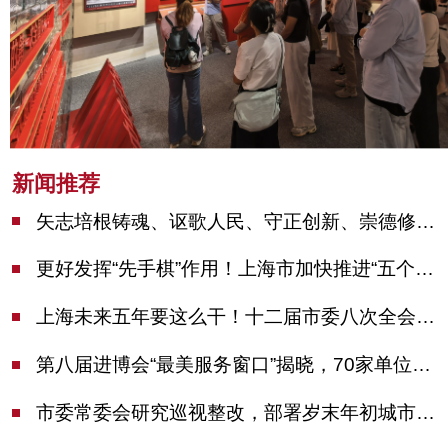
新闻推荐
矢志培根铸魂、讴歌人民、守正创新、崇德修身！这场座谈会上，陈吉宁对全市文化战线提出期望
更好发挥“先手棋”作用！上海市加快推进“五个中心”建设领导小组会议举行
上海未来五年要这么干！十二届市委八次全会审议通过上海“十五五”规划建议
第八届进博会“最美服务窗口”揭晓，70家单位诠释“上海服务”温度
市委常委会研究巡视整改，部署岁末年初城市安全工作