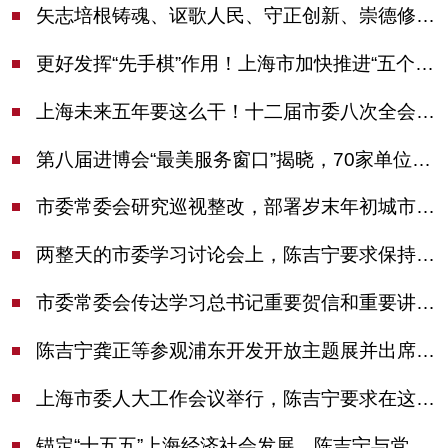
矢志培根铸魂、讴歌人民、守正创新、崇德修身！这场座谈会上，陈吉宁对全市文化战线提出期望
更好发挥“先手棋”作用！上海市加快推进“五个中心”建设领导小组会议举行
上海未来五年要这么干！十二届市委八次全会审议通过上海“十五五”规划建议
第八届进博会“最美服务窗口”揭晓，70家单位诠释“上海服务”温度
市委常委会研究巡视整改，部署岁末年初城市安全工作
两整天的市委学习讨论会上，陈吉宁要求保持战略定力始终坚定信心善于科学应对
市委常委会传达学习总书记重要贺信和重要讲话精神，研究党建引领物业治理等工作
陈吉宁龚正等参观浦东开发开放主题展并出席座谈会
上海市委人大工作会议举行，陈吉宁要求在这些方面更加奋发有为
锚定“十五五”上海经济社会发展，陈吉宁与党外人士专题协商座谈