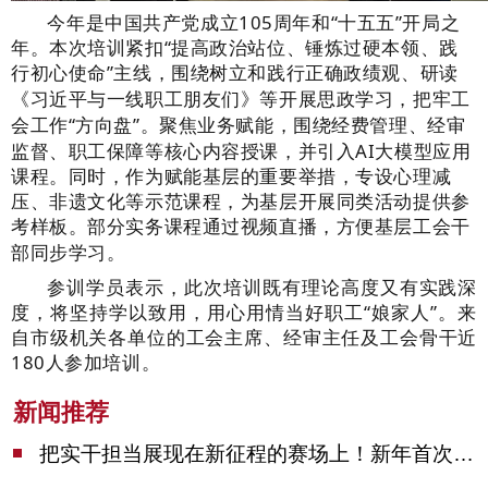
今年是中国共产党成立
105周年和“十五五”开局之
年。本次培训紧扣“提高政治站位、锤炼过硬本领、践
行初心使命”主线
，
围绕树立和践行正确政绩观、研读
《习近平与一线职工朋友们》等开展思政学习，把牢工
会工作
“方向盘”。聚焦业务赋能，围绕经费管理、经审
监督、职工保障等核心内容授课，并引入AI大模型应用
课程。同时，作为赋能基层的重要举措，专设心理减
压、非遗文化等示范课程，为基层开展同类活动提供参
考样板。部分实务课程通过视频直播，方便基层
工会干
部
同步学习。
参训学员表示，此次培训既有理论高度又有实践深
度，将坚持学以致用，用心用情当好职工
“娘家人”。来
自市级机关各单位的工会主席、经审主任及工会骨干近
180人参加培训。
新闻推荐
把实干担当展现在新征程的赛场上！新年首次市委季度工作会议举行，陈吉宁作工作点评