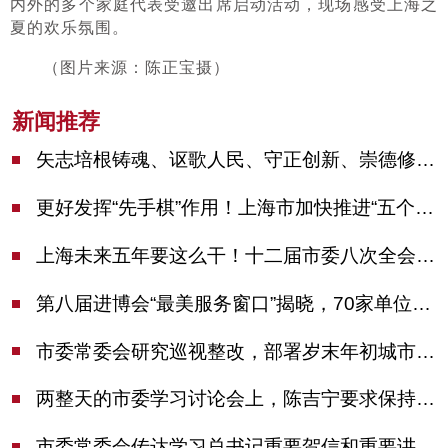
内外的多个家庭代表受邀出席启动活动，现场感受上海之
夏的欢乐氛围。
（图片来源：陈正宝摄）
新闻推荐
矢志培根铸魂、讴歌人民、守正创新、崇德修身！这场座谈会上，陈吉宁对全市文化战线提出期望
更好发挥“先手棋”作用！上海市加快推进“五个中心”建设领导小组会议举行
上海未来五年要这么干！十二届市委八次全会审议通过上海“十五五”规划建议
第八届进博会“最美服务窗口”揭晓，70家单位诠释“上海服务”温度
市委常委会研究巡视整改，部署岁末年初城市安全工作
两整天的市委学习讨论会上，陈吉宁要求保持战略定力始终坚定信心善于科学应对
市委常委会传达学习总书记重要贺信和重要讲话精神，研究党建引领物业治理等工作