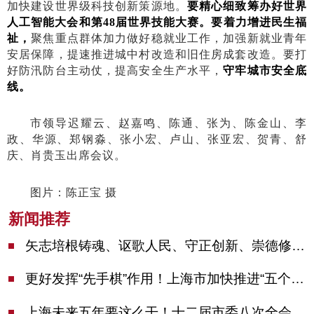
加快建设世界级科技创新策源地。
要
精心
细致筹办好
世界
人工智能大会
和第48届
世界技能大赛
。要着力增进民生福
祉，
聚焦重点群体加力做好稳就业工作，加强新就业青年
安居保障，提速推进城中村改造和旧住房成套改造。要打
好防汛防台主动仗，提高安全生产水平，
守牢城市安全底
线。
市领导迟耀云、赵嘉鸣、陈通、张为、陈金山、李
政、华源、郑钢淼、张小宏、卢山、张亚宏、贺青、舒
庆、肖贵玉出席会议。
图片：陈正宝 摄
新闻推荐
矢志培根铸魂、讴歌人民、守正创新、崇德修身！这场座谈会上，陈吉宁对全市文化战线提出期望
更好发挥“先手棋”作用！上海市加快推进“五个中心”建设领导小组会议举行
上海未来五年要这么干！十二届市委八次全会审议通过上海“十五五”规划建议