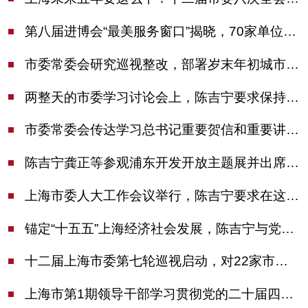
第八届进博会“最美服务窗口”揭晓，70家单位诠释“上海服务”温度
市委常委会研究巡视整改，部署岁末年初城市安全工作
两整天的市委学习讨论会上，陈吉宁要求保持战略定力始终坚定信心善于科学应对
市委常委会传达学习总书记重要贺信和重要讲话精神，研究党建引领物业治理等工作
陈吉宁龚正等参观浦东开发开放主题展并出席座谈会
上海市委人大工作会议举行，陈吉宁要求在这些方面更加奋发有为
锚定“十五五”上海经济社会发展，陈吉宁与党外人士专题协商座谈
十二届上海市委第七轮巡视启动，对22家市管单位开展常规巡视
上海市第1期领导干部学习贯彻党的二十届四中全会精神专题研讨班开班，陈吉宁作专题报告