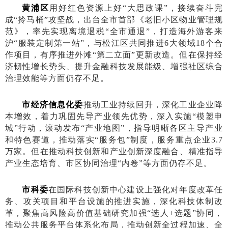
黄浦区
用好红色资源上好
“大思政课”，接续奋斗完
成“拎马桶”攻坚战，出台全市首部《老旧小区物业管理规
范》，率先实现离境退税“全市通退”，打造海外游客来
沪“服装定制第一站”，与松江区共同推进6大领域1
8
个合
作项目，有序推进外滩
“第二立面”更新改造。但在保持经
济韧性增长势头、提升金融科技发展能级、增强社区综合
治理效能等方面仍存不足。
市经济信息化委
推动工业持续回升，深化工业企业降
本增效，着力巩固先导产业领先优势，深入实施
“模塑申
城”行动，滚动发布“产业地图”，指导明晰各区主导产业
和特色赛道，推动落实“服务包”制度，服务重点企业3.7
万家。但在推动科技创新和产业创新深度融合、精准指导
产业生态培育、市区协同治理“内卷”等方面仍存不足。
市科委
在国际科技创新中心建设上强化对年度改革任
务、攻关项目和平台设施的推进实施，深化科技体制改
革，聚焦高风险高价值基础研究加强
“选人+选题”协同，
推动公共服务平台体系化布局，推动创新全过程加速、全