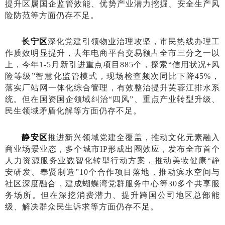
提升区属国企监管效能、优势产业潜力挖掘、安全生产风
险防范等方面仍存不足。
长宁区
深化党建引领物业治理攻坚，市民热线办理工
作质效明显提升，去年电商平台交易额占全市三分之一以
上，今年
1-5月新引进重点项目885个，探索“信用状况+风
险等级”智慧化监管模式，现场检查频次同比下降45%，
落实厂站网一体化综合管理，有效整治提升芙蓉江排水系
统。但在国资国企领域纠治“四风”、重点产业转型升级、
民生领域矛盾化解等方面仍存不足。
静安区
推进新兴领域党建全覆盖，推动文化元素融入
商业场景业态，多个城市
IP形成出圈效应，发布全市首个
人力资源服务业数智化转型行动方案，推动美妆健康“静
安研发、奉贤制造”1
0
个合作项目落地，推动滨水空间与
社区深度融合，建成蝴蝶湾党群服务中心等
30多个共享服
务场所。但在深挖消费潜力、提升跨国公司地区总部能
级、解决群众民生诉求等方面仍存不足。