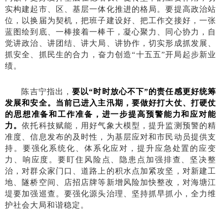
实构建起市、区、基层一体化推进的格局。要提高政治站
位，以换届为契机，把班子建设好、把工作交接好，一张
蓝图绘到底、一棒接着一棒干，凝心聚力、同心协力，自
觉讲政治、讲团结、讲大局、讲协作，切实形成抓发展、
抓安全、抓民生的合力，奋力创造“十五五”开局起步新业
绩。
陈吉宁指出，
要以“时时放心不下”的责任感更好统筹
发展和安全。当前已进入主汛期，要做好打大仗、打硬仗
的思想准备和工作准备，进一步提高预警能力和应对能
力。
依托科技赋能，用好气象大模型，提升监测预警的精
准度、信息发布的及时性，为基层应对和市民动员提供支
持。要强化系统化、体系化应对，提升应急处置的应变
力、响应度。要盯住风险点、隐患点加强排查、坚决整
治，对群众家门口、道路上的积水点加紧攻坚，对新建工
地、隧桥空间、店招店牌等新增风险加快整改，对海塘江
堤要加强巡查。要强化源头治理、坚持抓早抓小，全力维
护社会大局和谐稳定。