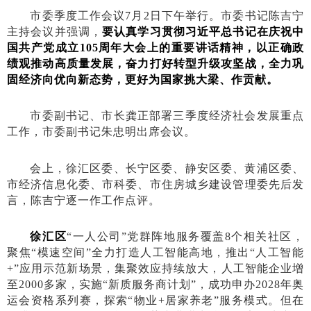
市委季度工作会议7月2日
下午举行。市委书记陈吉宁
主持会议并强调，
要认真学习贯彻习近平总书记在庆祝中
国共产党成立105周年大会上的重要讲话精神，以正确政
绩观推动高质量发展，奋力打好转型升级攻坚战，全力巩
固经济向优向新态势，更好为国家挑大梁、作贡献。
市委副书记、市长龚正部署三季度经济社会发展重点
工作，市委副书记朱忠明出席会议。
会上，
徐汇区委、长宁区委、静安区委、黄浦区委、
市经济信息化委、市科委、市住房城乡建设管理委
先后发
言，陈吉宁逐一作工作点评。
徐汇区
“一人公司”党群阵地
服务覆盖
8个相关社区，
聚焦“模速空间”全力打造人工智能高地，推出“人工智能
+”应用示范新场景，集聚效应持续放大，人工智能企业增
至2000多家，实施“新质服务商计划”，成功申办2028年奥
运会资格系列赛，探索“物业+居家养老”服务模式。但在