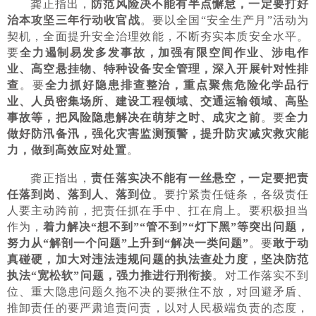
龚正指出，
防范风险决不能有半点懈怠，一定要打好
治本攻坚三年行动收官战
。要以全国“安全生产月”活动为
契机，全面提升安全治理效能，不断夯实本质安全水平。
要
全力遏制易发多发事故，加强有限空间作业、涉电作
业、高空悬挂物、特种设备安全管理，深入开展针对性排
查
。要
全力抓好隐患排查整治，重点聚焦危险化学品行
业、人员密集场所、建设工程领域、交通运输领域、高坠
事故等，把风险隐患解决在萌芽之时、成灾之前
。要
全力
做好防汛备汛，强化灾害监测预警，提升防灾减灾救灾能
力，做到高效应对处置
。
龚正指出，
责任落实决不能有一丝悬空，一定要把责
任落到岗、落到人、落到位
。要拧紧责任链条，各级责任
人要主动跨前，把责任抓在手中、扛在肩上。要积极担当
作为，
着力解决“想不到”“管不到”“灯下黑”等突出问题，
努力从“解剖一个问题”上升到“解决一类问题”
。要
敢于动
真碰硬，加大对违法违规问题的执法查处力度，坚决防范
执法“宽松软”问题，强力推进行刑衔接
。对工作落实不到
位、重大隐患问题久拖不决的要揪住不放，对回避矛盾、
推卸责任的要严肃追责问责，以对人民极端负责的态度，