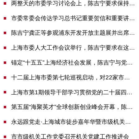
两整天的市委学习讨论会上，陈吉宁要求保持战略定力始终坚定信心善于科学应对
市委常委会传达学习总书记重要贺信和重要讲话精神，研究党建引领物业治理等工作
陈吉宁龚正等参观浦东开发开放主题展并出席座谈会
上海市委人大工作会议举行，陈吉宁要求在这些方面更加奋发有为
锚定“十五五”上海经济社会发展，陈吉宁与党外人士专题协商座谈
十二届上海市委第七轮巡视启动，对22家市管单位开展常规巡视
上海市第1期领导干部学习贯彻党的二十届四中全会精神专题研讨班开班，陈吉宁作专题报告
第五届“海聚英才”全球创新创业峰会开幕，陈吉宁出席并启动新一届大赛
永远跟党走·上海城市徒步嘉年华暨市级机关运动会开幕
市市级机关工作党委召开机关党建工作推进会