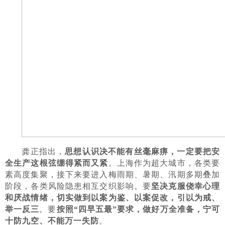
龚正指出，
思想认识决不能有丝毫麻痹，一定要把安
全生产这根弦绷得紧而又紧
。上海作为超大城市，各类要
素高度集聚，接下来要进入梅雨期、暑期、汛期多期叠加
阶段，各类风险隐患相互交织影响。要
坚决克服侥幸心理
和厌战情绪，切实做到以案为鉴、以案促改，引以为戒、
举一反三
。要
按照“四早五最”要求，做好万全准备，宁可
十防九空、不能万一失防
。