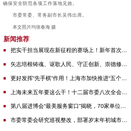
确保安全防范各项工作落地见效。
市委常委、常务副市长吴伟出席。
本文照片均张春海 摄
新闻推荐
把实干担当展现在新征程的赛场上！新年首次市委季度工作会议举行，陈吉宁作工作点评
矢志培根铸魂、讴歌人民、守正创新、崇德修身！这场座谈会上，陈吉宁对全市文化战线提出期望
更好发挥“先手棋”作用！上海市加快推进“五个中心”建设领导小组会议举行
上海未来五年要这么干！十二届市委八次全会审议通过上海“十五五”规划建议
第八届进博会“最美服务窗口”揭晓，70家单位诠释“上海服务”温度
市委常委会研究巡视整改，部署岁末年初城市安全工作