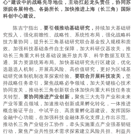
心”建设中的战略先导地位，主动扛起龙头责任，协同苏
浙皖各展特色、各扬所长，加快推进上海（长三角）国际
科创中心建设。
陈吉宁指出，
要引领推动基础研究，
持续加大基础研
究投入，强化前瞻性、战略性、系统性布局，强化战略科
技力量协同，提升长三角基础研究联合基金投入规模和质
效。加强科技基础条件自主保障，加大科研仪器攻关，推
动长三角重大科技基础设施开放共享、科学数据互联互
通、算力资源统筹布局。加快基础研究先行区建设，优化
选题选人机制，开展高风险、高价值研究，更好为区域基
础研究体制机制改革探索经验。
要联合开展科技攻关，
坚
持战略任务牵引，聚焦战略必争领域，加大关键核心技术
协同攻关，推动长三角创新联合体加快向重大科技任务攻
关转型。
要协同推进产业创新，
聚焦三大先导产业和未来
产业等重点领域，加速推动创新成果孵化转化，一体推进
概念验证平台、中试平台、高质量孵化器建设。发挥国际
金融中心功能，在加强科技金融体系化支撑上作出示范。
推动长三角产业链分工协作，牵头实施重点产业强基韧链
行动，聚焦产业共性技术需求探索建立风险共担、利益共