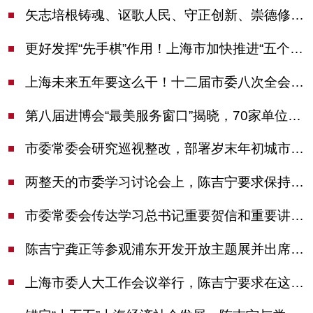
矢志培根铸魂、讴歌人民、守正创新、崇德修身！这场座谈会上，陈吉宁对全市文化战线提出期望
更好发挥“先手棋”作用！上海市加快推进“五个中心”建设领导小组会议举行
上海未来五年要这么干！十二届市委八次全会审议通过上海“十五五”规划建议
第八届进博会“最美服务窗口”揭晓，70家单位诠释“上海服务”温度
市委常委会研究巡视整改，部署岁末年初城市安全工作
两整天的市委学习讨论会上，陈吉宁要求保持战略定力始终坚定信心善于科学应对
市委常委会传达学习总书记重要贺信和重要讲话精神，研究党建引领物业治理等工作
陈吉宁龚正等参观浦东开发开放主题展并出席座谈会
上海市委人大工作会议举行，陈吉宁要求在这些方面更加奋发有为