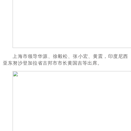
上海市领导华源、徐毅松、张小宏、黄震，印度尼西
亚东努沙登加拉省古邦市市长黄国吉等出席。