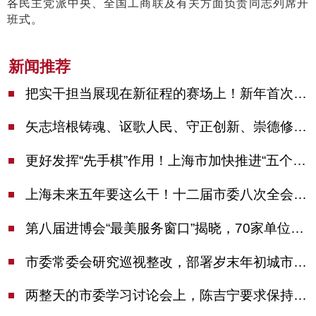
各民主党派中央、全国工商联及有关方面负责同志列席开
班式。
新闻推荐
把实干担当展现在新征程的赛场上！新年首次市委季度工作会议举行，陈吉宁作工作点评
矢志培根铸魂、讴歌人民、守正创新、崇德修身！这场座谈会上，陈吉宁对全市文化战线提出期望
更好发挥“先手棋”作用！上海市加快推进“五个中心”建设领导小组会议举行
上海未来五年要这么干！十二届市委八次全会审议通过上海“十五五”规划建议
第八届进博会“最美服务窗口”揭晓，70家单位诠释“上海服务”温度
市委常委会研究巡视整改，部署岁末年初城市安全工作
两整天的市委学习讨论会上，陈吉宁要求保持战略定力始终坚定信心善于科学应对