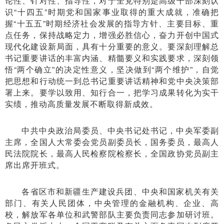
论性、针对性、指导性，对于全党特别是高级干部深刻认
识“十四五”时期党和国家事业取得的重大成就，准确把
握“十五五”时期经济社会发展的指导方针、主要目标、重
点任务，保持战略定力，增强必胜信心，奋力开创中国式
现代化建设新局面，具有十分重要的意义。要深刻理解总
书记重要讲话的丰富内涵、精髓要义和实践要求，深刻领
悟“两个确立”的决定性意义，坚决做到“两个维护”，自觉
把思想和行动统一到总书记重要讲话精神和党中央决策部
署上来。要学以致用、知行合一，把学习成果转化为实干
实绩，推动高质量发展不断取得新成效。
中共中央政治局委员、中央书记处书记，中央军委副
主席，全国人大常委会党员副委员长，国务委员，最高人
民法院院长，最高人民检察院检察长，全国政协党员副主
席出席开班式。
各省区市和新疆生产建设兵团、中央和国家机关有关
部门、有关人民团体，中央管理的金融机构、企业、高
校，解放军各单位和武警部队主要负责同志参加研讨班。