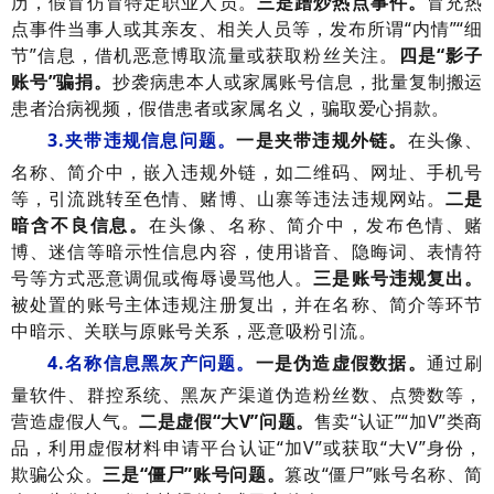
历，假冒仿冒特定职业人员。
三是蹭炒热点事件。
冒充热
点事件当事人或其亲友、相关人员等，发布所谓“内情”“细
节”信息，借机恶意博取流量或获取粉丝关注。
四是“影子
账号”骗捐。
抄袭病患本人或家属账号信息，批量复制搬运
患者治病视频，假借患者或家属名义，骗取爱心捐款。
3.夹带违规信息问题。
一是夹带违规外链。
在头像、
名称、简介中，嵌入违规外链，如二维码、网址、手机号
等，引流跳转至色情、赌博、山寨等违法违规网站。
二是
暗含不良信息。
在头像、名称、简介中，发布色情、赌
博、迷信等暗示性信息内容，使用谐音、隐晦词、表情符
号等方式恶意调侃或侮辱谩骂他人。
三是账号违规复出。
被处置的账号主体违规注册复出，并在名称、简介等环节
中暗示、关联与原账号关系，恶意吸粉引流。
4.名称信息黑灰产问题。
一是伪造虚假数据。
通过刷
量软件、群控系统、黑灰产渠道伪造粉丝数、点赞数等，
营造虚假人气。
二是虚假“大V”问题。
售卖“认证”“加V”类商
品，利用虚假材料申请平台认证“加V”或获取“大V”身份，
欺骗公众。
三是“僵尸”账号问题。
篡改“僵尸”账号名称、简