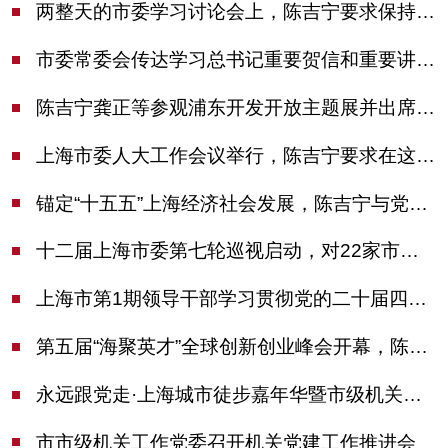
两整天的市委学习讨论会上，陈吉宁要求保持战略定力始终坚定信心善于科学应对
市委常委会传达学习总书记重要贺信和重要讲话精神，研究党建引领物业治理等工作
陈吉宁龚正等参观浦东开发开放主题展并出席座谈会
上海市委人大工作会议举行，陈吉宁要求在这些方面更加奋发有为
锚定“十五五”上海经济社会发展，陈吉宁与党外人士专题协商座谈
十二届上海市委第七轮巡视启动，对22家市管单位开展常规巡视
上海市第1期领导干部学习贯彻党的二十届四中全会精神专题研讨班开班，陈吉宁作专题报告
第五届“海聚英才”全球创新创业峰会开幕，陈吉宁出席并启动新一届大赛
永远跟党走·上海城市徒步嘉年华暨市级机关运动会开幕
市市级机关工作党委召开机关党建工作推进会