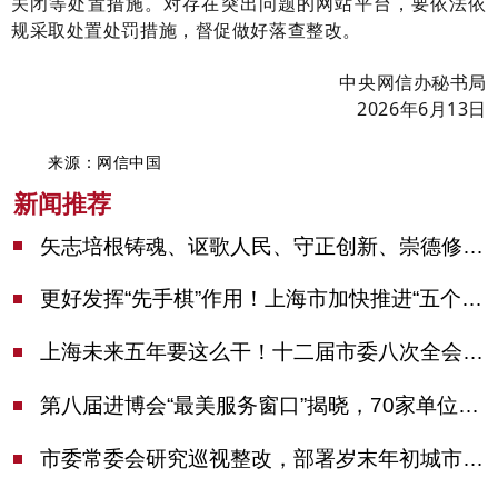
关闭等处置措施。对存在突出问题的网站平台，要依法依
规采取处置处罚措施，督促做好落查整改。
中央网信办秘书局
2026年6月13日
来源：网信中国
新闻推荐
矢志培根铸魂、讴歌人民、守正创新、崇德修身！这场座谈会上，陈吉宁对全市文化战线提出期望
更好发挥“先手棋”作用！上海市加快推进“五个中心”建设领导小组会议举行
上海未来五年要这么干！十二届市委八次全会审议通过上海“十五五”规划建议
第八届进博会“最美服务窗口”揭晓，70家单位诠释“上海服务”温度
市委常委会研究巡视整改，部署岁末年初城市安全工作