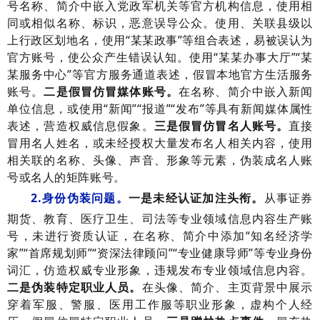
号名称、简介中嵌入党政军机关等官方机构信息，使用相
同或相似名称、标识，恶意误导公众。使用、关联县级以
上行政区划地名，使用“某某政事”等组合表述，易被误认为
官方账号，使公众产生错误认知。使用“某某办事大厅”“某
某服务中心”等官方服务通道表述，假冒本地官方生活服务
账号。
二是假冒仿冒媒体账号。
在名称、简介中嵌入新闻
单位信息，或使用“新闻”“报道”“发布”等具有新闻媒体属性
表述，营造权威信息假象。
三是假冒仿冒名人账号。
直接
冒用名人姓名，或未经授权大量发布名人相关内容，使用
相关联的名称、头像、声音、形象等元素，伪装成名人账
号或名人的矩阵账号。
2.身份伪装问题。
一是未经认证加注头衔。
从事证券
期货、教育、医疗卫生、司法等专业领域信息内容生产账
号，未进行资质认证，在名称、简介中添加“知名经济学
家”“首席规划师”“资深法律顾问”“专业健康导师”等专业身份
词汇，仿造权威专业形象，违规发布专业领域信息内容。
二是伪装特定职业人员。
在头像、简介、主页背景中展示
穿着军服、警服、医用工作服等职业形象，虚构个人经