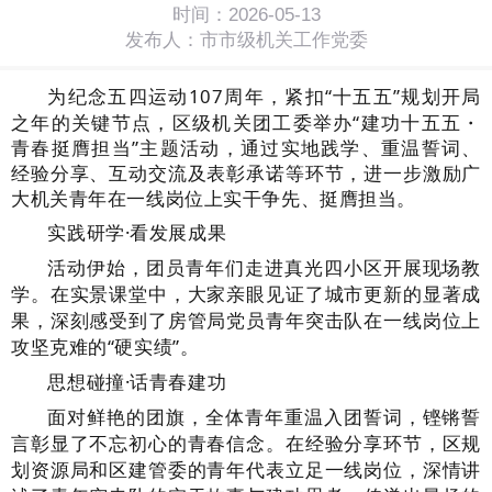
时间：2026-05-13
发布人：市市级机关工作党委
为纪念五四运动
107周年，紧扣“十五五”规划开局
之年的关键节点，区级机关团工委举办“建功十五五・
青春挺膺担当”主题活动，通过实地践学、重温誓词、
经验分享、互动交流及表彰承诺等环节，进一步激励广
大机关青年在一线岗位上实干争先、挺膺担当。
实践研学
·看发展成果
活动伊始，团员青年们走进真光四小区开展现场教
学。在实景课堂中，大家亲眼见证了城市更新的显著成
果，深刻感受到了房管局党员青年突击队在一线岗位上
攻坚克难的
“硬实绩”。
思想碰撞
·话青春建功
面对鲜艳的团旗，全体青年重温入团誓词，铿锵誓
言彰显了不忘初心的青春信念。在经验分享环节，区规
划资源局和区建管委的青年代表立足一线岗位，深情讲