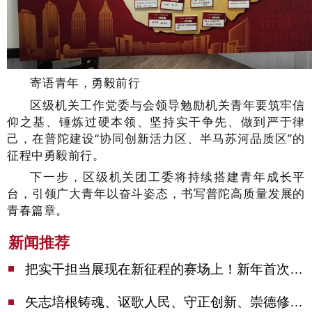
寄语青年，勇毅前行
区级机关工作党委与会领导勉励机关青年要筑牢信
仰之基、锤炼过硬本领、坚持实干争先、做到严于律
己，在普陀建设
“协同创新活力区、半马苏河品质区”的
征程中勇毅前行。
下一步，区级机关团工委将持续搭建青年成长平
台，引领广大青年以奋斗姿态，书写普陀高质量发展的
青春篇章。
新闻推荐
把实干担当展现在新征程的赛场上！新年首次市委季度工作会议举行，陈吉宁作工作点评
矢志培根铸魂、讴歌人民、守正创新、崇德修身！这场座谈会上，陈吉宁对全市文化战线提出期望