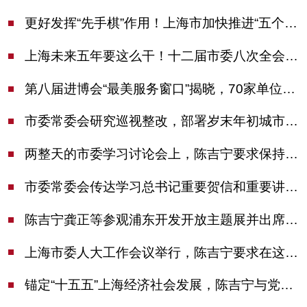
更好发挥“先手棋”作用！上海市加快推进“五个中心”建设领导小组会议举行
上海未来五年要这么干！十二届市委八次全会审议通过上海“十五五”规划建议
第八届进博会“最美服务窗口”揭晓，70家单位诠释“上海服务”温度
市委常委会研究巡视整改，部署岁末年初城市安全工作
两整天的市委学习讨论会上，陈吉宁要求保持战略定力始终坚定信心善于科学应对
市委常委会传达学习总书记重要贺信和重要讲话精神，研究党建引领物业治理等工作
陈吉宁龚正等参观浦东开发开放主题展并出席座谈会
上海市委人大工作会议举行，陈吉宁要求在这些方面更加奋发有为
锚定“十五五”上海经济社会发展，陈吉宁与党外人士专题协商座谈