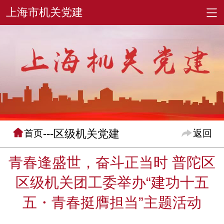
---区级机关党建
首页
返回
青春逢盛世，奋斗正当时 普陀区
区级机关团工委举办“建功十五
五・青春挺膺担当”主题活动