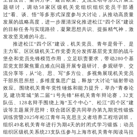
题研讨，调动58家区级机关党组织组织党员干部通
过“看、谈、悟”等多形式深度参与大讨论，从推动高质量
发展的战略高度，进一步厘清深化推进松江“四个区”建设
的目标任务与实现路径，凝聚思想共识、提振精气神，激
发攻坚克难的斗志。
推进松江
“四个区”建设，机关党员、青年是骨干、是
主力军。区区级机关工作党委充分发挥基层党支部的战斗
堡垒和党员先锋模范作用，立足职责要求，带动280个基
层党支部聚焦重点难点问题开展专题研讨、参观研学、交
流分享等，从“论、思、写”多方位、多视角展现机关党员
干部所思所想，多维度集思广益，释放“大讨论”辐射带动
效应。围绕机关青年党性锤炼和能力提升，举办“青春论
见 建功茸城”第二届“1号先锋”杯机关青年辩论赛，32支
队伍、128名辩手围绕上海“五个中心”、松江“四个区”建
设等主题展开思辩；联合团区委共同举办第九期党性锻炼
训练营暨2025年松江青年马克思主义者培养工程培训班，
组织49名机关青年进行为期4天的封闭式学习锻炼；动员
组织区级机关系统23支队伍参与上海市机关青年阅读马拉