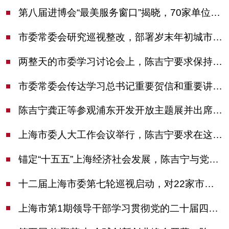
第八届进博会“最美服务窗口”揭晓，70家单位诠释“上海服务”温度
市委常委会研究巡视整改，部署岁末年初城市安全工作
两整天的市委学习讨论会上，陈吉宁要求保持战略定力始终坚定信心善于科学应对
市委常委会传达学习总书记重要贺信和重要讲话精神，研究党建引领物业治理等工作
陈吉宁龚正等参观浦东开发开放主题展并出席座谈会
上海市委人大工作会议举行，陈吉宁要求在这些方面更加奋发有为
锚定“十五五”上海经济社会发展，陈吉宁与党外人士专题协商座谈
十二届上海市委第七轮巡视启动，对22家市管单位开展常规巡视
上海市第1期领导干部学习贯彻党的二十届四中全会精神专题研讨班开班，陈吉宁作专题报告