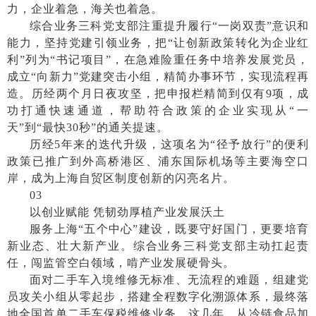
力，企业着急，海关也着急。
综合业务三科党支部注重提升履行
“一岗双责”意识和
能力，坚持党建引领业务，把“让创新政策转化为企业红
利”列为“书记项目”，在急难险重任务中培养发展党员，
成立“向新力”党建突击小组，精简办事环节，实现流程再
造。历经两个月日夜攻坚，把申报栏精简到仅有9项，成
功打通快速通道，帮助符合政策的企业实现从“一
天”到“最快30秒”的通关提速。
历经
5年来的迭代升级，这项名为“径予放行”的便利
政策已推广到外高桥港区、浦东国际机场等主要海空口
岸，成为上海自贸区制度创新的闪亮名片。
03
以创业赋能
凭韧劲厚植产业发展沃土
服务上海
“五个中心”建设，既要守好国门，更要培育
新业态、壮大新产业。综合业务三科党支部主动扛起责
任，闯监管空白领域，啃产业发展硬骨头。
面对二手车入境维修无标准、无流程的难题，组建党
员攻关小组从零起步，搭建全程数字化溯源体系，最终落
地全国首单二手车保税维修业务。这几年，从冷链食品加