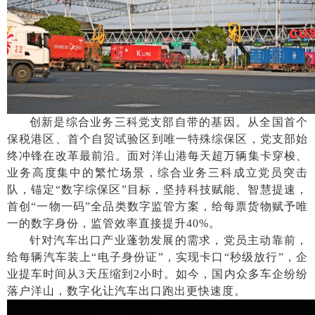
创新是综合业务三科党支部自带的基因。从全国首个
保税港区、首个自贸试验区到唯一特殊综保区，党支部始
终冲锋在改革最前沿。面对洋山港每天超万辆集卡穿梭、
业务高度集中的繁忙场景，综合业务三科成立党员突击
队，锚定
“数字综保区”目标，坚持科技赋能、智慧提速，
首创“一物一码”全品类数字监管方案，给每票货物赋予唯
一的数字身份，监管效率直接提升40%。
针对汽车出口产业蓬勃发展的需求，党员主动靠前，
给每辆汽车装上
“电子身份证”，实现卡口“秒级放行”，企
业提车时间从3天压缩到2小时。如今，国内众多车企纷纷
落户洋山，数字化让汽车出口跑出更快速度。