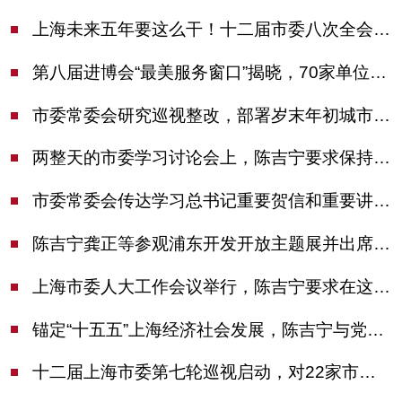
上海未来五年要这么干！十二届市委八次全会审议通过上海“十五五”规划建议
第八届进博会“最美服务窗口”揭晓，70家单位诠释“上海服务”温度
市委常委会研究巡视整改，部署岁末年初城市安全工作
两整天的市委学习讨论会上，陈吉宁要求保持战略定力始终坚定信心善于科学应对
市委常委会传达学习总书记重要贺信和重要讲话精神，研究党建引领物业治理等工作
陈吉宁龚正等参观浦东开发开放主题展并出席座谈会
上海市委人大工作会议举行，陈吉宁要求在这些方面更加奋发有为
锚定“十五五”上海经济社会发展，陈吉宁与党外人士专题协商座谈
十二届上海市委第七轮巡视启动，对22家市管单位开展常规巡视