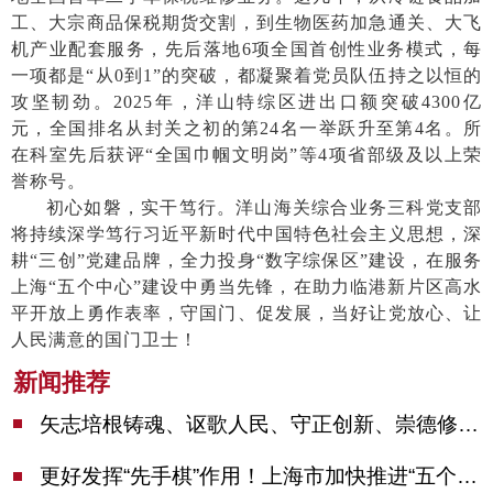
工、大宗商品保税期货交割，到生物医药加急通关、大飞
机产业配套服务，先后落地
6项全国首创性业务模式，每
一项都是“从0到1”的突破，都凝聚着党员队伍持之以恒的
攻坚韧劲。2025年，洋山特综区进出口额突破4300亿
元，全国排名从封关之初的第24名一举跃升至第4名。所
在科室先后获评“全国巾帼文明岗”等4项省部级及以上荣
誉称号。
初心如磐，实干笃行。洋山海关综合业务三科党支部
将持续深学笃行习近平新时代中国特色社会主义思想，深
耕
“三创”党建品牌，全力投身“数字综保区”建设，在服务
上海“五个中心”建设中勇当先锋，在助力临港新片区高水
平开放上勇作表率，守国门、促发展，当好让党放心、让
人民满意的国门卫士！
新闻推荐
矢志培根铸魂、讴歌人民、守正创新、崇德修身！这场座谈会上，陈吉宁对全市文化战线提出期望
更好发挥“先手棋”作用！上海市加快推进“五个中心”建设领导小组会议举行