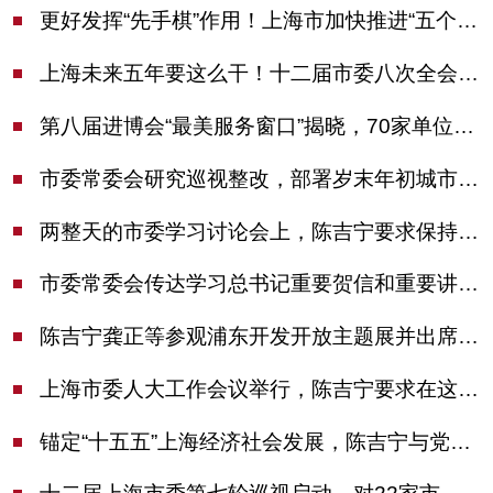
更好发挥“先手棋”作用！上海市加快推进“五个中心”建设领导小组会议举行
上海未来五年要这么干！十二届市委八次全会审议通过上海“十五五”规划建议
第八届进博会“最美服务窗口”揭晓，70家单位诠释“上海服务”温度
市委常委会研究巡视整改，部署岁末年初城市安全工作
两整天的市委学习讨论会上，陈吉宁要求保持战略定力始终坚定信心善于科学应对
市委常委会传达学习总书记重要贺信和重要讲话精神，研究党建引领物业治理等工作
陈吉宁龚正等参观浦东开发开放主题展并出席座谈会
上海市委人大工作会议举行，陈吉宁要求在这些方面更加奋发有为
锚定“十五五”上海经济社会发展，陈吉宁与党外人士专题协商座谈