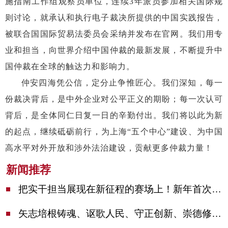
施指南工作组观察员单位，连续3年派员参加相关国际规
则讨论，就承认和执行电子裁决所提供的中国实践报告，
被联合国国际贸易法委员会采纳并发布在官网。我们用专
业和担当，向世界介绍中国仲裁的最新发展，不断提升中
国仲裁在全球的触达力和影响力。
仲安四海凭公信，定分止争惟匠心。我们深知，每一
份裁决背后，是中外企业对公平正义的期盼；每一次认可
背后，是全体同仁日复一日的辛勤付出。我们将以此为新
的起点，继续砥砺前行，为上海
“五个中心”建设、为中国
高水平对外开放和涉外法治建设，贡献更多仲裁力量！
新闻推荐
把实干担当展现在新征程的赛场上！新年首次市委季度工作会议举行，陈吉宁作工作点评
矢志培根铸魂、讴歌人民、守正创新、崇德修身！这场座谈会上，陈吉宁对全市文化战线提出期望