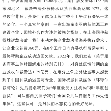
件，争议金额逾人民币6000亿元，案件涉及全球113个国
家和地区，裁决书海外获得承认执行率高达99.97%。这
些数字背后，是我们全体员工长年奋斗于争议解决第一线
的坚守。一个真实的案例：一家出海东南亚的新能源工程
建设企业，因境外合作方违约被拖欠货款，在上海国仲获
得胜诉裁决后，我们主动对接企业裁决书海外执行需求，
让企业仅花费360元、在8个工作日内办妥执行所需材料，
最终帮助企业成功追回欠款。2022年，我们发布《关于服
务商事主体纾困解难的特别安排》，对身处疫情时期的企
业减收仲裁费达1.79亿元，在定分止争之外让当事人感受
到了中国仲裁的温度与专业。国际权威仲裁媒体《环球仲
裁评论》先后提名我们为“年度最受关注机构”和“年度创
新奖”；司法部两度授予我们“全国公共法律服务工作先进
集体”。这些认可，是对我们不忘初心的最好见证。