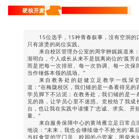
硬核开麦
把担当“讲”进岗位日常
15位选手，15种青春叙事，没有空洞的
只有滚烫的岗位实践。
来自校区管理办公室的周学翀娓娓道来：
渐明白，个人成长从来不是脱离岗位的‘孤芳自
而是把每一次排班、每一次协调、每一次保
当作锤炼本领的战场。”
来自教务处的赵健立足教学一线深
道：“在梅陇校区，我们铺的是一条看得见的
学员脚下不沾泥；在教务处，我们铺的是一
见的路，让学员心里不迷惑。党校给了我成
台，也让我在实践中读懂了‘忠诚、求实、开拓
量。”
来自服务保障中心的黄琦雁立足日常点
地说：“未来，我也会继续做个不抢光的‘幕后
当好食堂的守门员、校园的小管家，用柴米