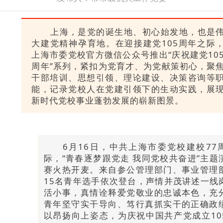
上海，是党的诞生地、初心始发地，也是
大建党精神孕育地。在迎接建党105周年之际
上海市委党校官方微信公众号推出“庆祝建党10
周年”系列，紧扣为党育才、为党献策初心，聚
干部培训、思想引领、理论建设、决策咨询等
能，记录党校人在党建引领下的生动实践，展
新时代党校事业蓬勃发展的崭新图景。
6月16日，中共上海市委党校建校77
际，“青春逐梦跟党走 我同党校共奋进”主题
赛火热开麦。来自参公管理部门、事业管理
15名青年选手依次登台，声情并茂讲述一线
活小事，真情诠释爱党敬业的忠诚本色，充
青年坚守实干导向、笃行真抓实干的正确政
以昂扬向上姿态，为庆祝中国共产党成立10