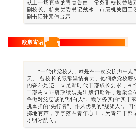
献上一场真挚的青春告白。常务副校长曾峻
副校长、机关党委书记戴冰，市级机关团工
副书记孙元伟出席。
殷殷寄语
把方向“定”在青年心上
“一代代党校人，就是在一次次接力中走
天。”曾校长的致辞温情有力。他细数党校薪
的奋斗足迹，立足新时代干部成长要求，围
干部树立正确政绩观提出殷切期许，勉励全
争做对党忠诚的“明白人”、勤学务实的“实干家
挑重担的“先行者”、作风优良的“规矩人”。四
掷地有声，字字落在青年心上，为青年干部
才明晰航向。