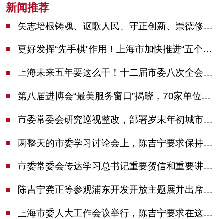
新闻推荐
矢志培根铸魂、讴歌人民、守正创新、崇德修身！这场座谈会上，陈吉宁对全市文化战线提出期望
更好发挥“先手棋”作用！上海市加快推进“五个中心”建设领导小组会议举行
上海未来五年要这么干！十二届市委八次全会审议通过上海“十五五”规划建议
第八届进博会“最美服务窗口”揭晓，70家单位诠释“上海服务”温度
市委常委会研究巡视整改，部署岁末年初城市安全工作
两整天的市委学习讨论会上，陈吉宁要求保持战略定力始终坚定信心善于科学应对
市委常委会传达学习总书记重要贺信和重要讲话精神，研究党建引领物业治理等工作
陈吉宁龚正等参观浦东开发开放主题展并出席座谈会
上海市委人大工作会议举行，陈吉宁要求在这些方面更加奋发有为