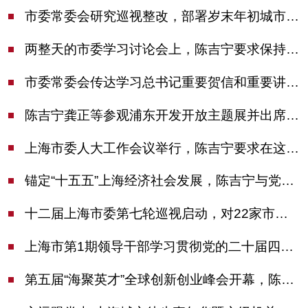
市委常委会研究巡视整改，部署岁末年初城市安全工作
两整天的市委学习讨论会上，陈吉宁要求保持战略定力始终坚定信心善于科学应对
市委常委会传达学习总书记重要贺信和重要讲话精神，研究党建引领物业治理等工作
陈吉宁龚正等参观浦东开发开放主题展并出席座谈会
上海市委人大工作会议举行，陈吉宁要求在这些方面更加奋发有为
锚定“十五五”上海经济社会发展，陈吉宁与党外人士专题协商座谈
十二届上海市委第七轮巡视启动，对22家市管单位开展常规巡视
上海市第1期领导干部学习贯彻党的二十届四中全会精神专题研讨班开班，陈吉宁作专题报告
第五届“海聚英才”全球创新创业峰会开幕，陈吉宁出席并启动新一届大赛