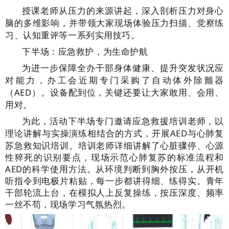
授课老师从压力的来源讲起，深入剖析压力对身心
脑的多维影响，并带领大家现场体验压力扫描、觉察练
习、认知重评等一系列实用技巧。
下半场：应急救护，为生命护航
为进一步保障全办干部身体健康、提升突发状况应
对能力，办工会近期专门采购了自动体外除颤器
（
AED
）
。设备配到位，关键还要让大家敢用、会用、
用对。
为此，活动下半场专门邀请应急救援培训老师，以
理论讲解与实操演练相结合的方式，开展
AED与心肺复
苏急救知识培训。培训老师详细讲解了心脏骤停、心源
性猝死的识别要点，现场示范心肺复苏的标准流程和
AED的科学使用方法。从环境判断到胸外按压，从开机
听指令到电极片粘贴，每一步都讲得细、练得实。青年
干部轮流上台，在模拟人上反复操练，按压深度、频率
一丝不苟，现场学习气氛热烈。