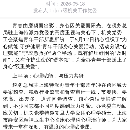
时间：2026-05-18
发布人：市市级机关工作党委
青春由磨砺而出彩，身心因关爱而阳光。在税务总
局驻上海特派办党委的高度重视与关心下，机关党委、
工会聚焦青年干部所思所盼，于
5月12日精心组织了“为
心赋能 守护健康”青年干部身心关爱活动。活动分设“心
理赋能”与“应急救护”两个半场，既有解压纾困的“及时
雨”，又有守护生命的“硬本领”，为全办青年干部送上了
身心
“双重
关爱
”
。
上半场：心理赋能，与压力共舞
税务总局驻
上海特派办
青年干部常年冲在跨区域大
要案稽查、税收行业监管和督查审计一线，节奏快、要
求高、出差多。通过问卷调查、谈心谈话等渠道了解
到，不少同志都不同程度感到压力积聚。办党委主动回
应关切，机关党委特邀复旦大学应用心理学硕士、上海
市静安区精神卫生中心临床心理科心理治疗师，为大家
带来一堂有深度、有温度的心理赋能课。