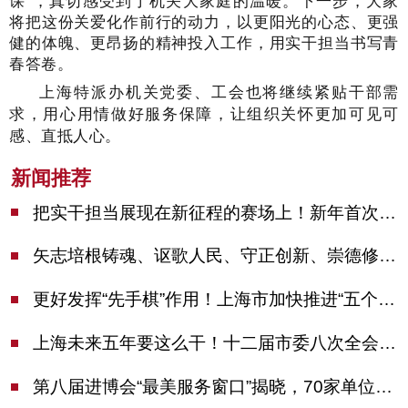
课”，真切感受到了机关大家庭的温暖。下一步，大家
将把这份关爱化作前行的动力，以更阳光的心态、更强
健的体魄、更昂扬的精神投入工作，用实干担当书写青
春答卷。
上海特派办机关党委、工会也将继续紧贴干部需
求，用心用情做好服务保障，让组织关怀更加可见可
感、直抵人心。
新闻推荐
把实干担当展现在新征程的赛场上！新年首次市委季度工作会议举行，陈吉宁作工作点评
矢志培根铸魂、讴歌人民、守正创新、崇德修身！这场座谈会上，陈吉宁对全市文化战线提出期望
更好发挥“先手棋”作用！上海市加快推进“五个中心”建设领导小组会议举行
上海未来五年要这么干！十二届市委八次全会审议通过上海“十五五”规划建议
第八届进博会“最美服务窗口”揭晓，70家单位诠释“上海服务”温度