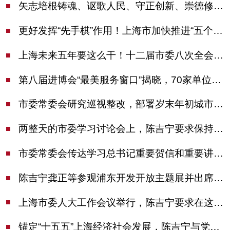
矢志培根铸魂、讴歌人民、守正创新、崇德修身！这场座谈会上，陈吉宁对全市文化战线提出期望
更好发挥“先手棋”作用！上海市加快推进“五个中心”建设领导小组会议举行
上海未来五年要这么干！十二届市委八次全会审议通过上海“十五五”规划建议
第八届进博会“最美服务窗口”揭晓，70家单位诠释“上海服务”温度
市委常委会研究巡视整改，部署岁末年初城市安全工作
两整天的市委学习讨论会上，陈吉宁要求保持战略定力始终坚定信心善于科学应对
市委常委会传达学习总书记重要贺信和重要讲话精神，研究党建引领物业治理等工作
陈吉宁龚正等参观浦东开发开放主题展并出席座谈会
上海市委人大工作会议举行，陈吉宁要求在这些方面更加奋发有为
锚定“十五五”上海经济社会发展，陈吉宁与党外人士专题协商座谈