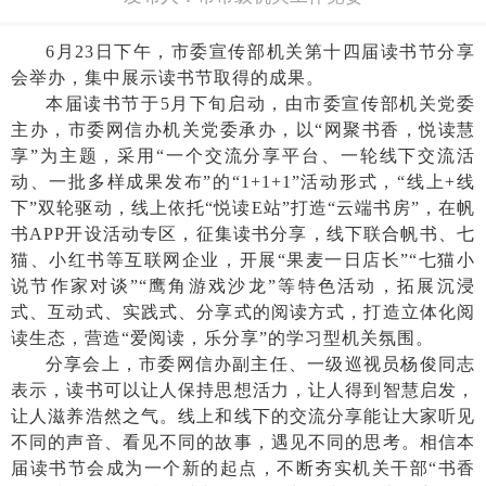
6月23日下午，市委宣传部机关第十四届读书节分享
会举办，集中展示读书节取得的成果。
本届读书节于
5月下旬启动，由市委宣传部机关党委
主办，市委网信办机关党委承办，以“网聚书香，悦读慧
享”为主题，采用“一个交流分享平台、一轮线下交流活
动、一批多样成果发布”的“1+1+1”活动形式，“线上+线
下”双轮驱动，线上依托“悦读E站”打造“云端书房”，在帆
书APP开设活动专区，征集读书分享，线下联合帆书、七
猫、小红书等互联网企业，开展“果麦一日店长”“七猫小
说节作家对谈”“鹰角游戏沙龙”等特色活动，拓展沉浸
式、互动式、实践式、分享式的阅读方式，打造立体化阅
读生态，营造“爱阅读，乐分享”的学习型机关氛围。
分享会上，市委网信办副主任、一级巡视员杨俊同志
表示，读书可以让人保持思想活力，让人得到智慧启发，
让人滋养浩然之气。线上和线下的交流分享能让大家听见
不同的声音、看见不同的故事，遇见不同的思考。相信本
届读书节会成为一个新的起点，不断夯实机关干部
“书香