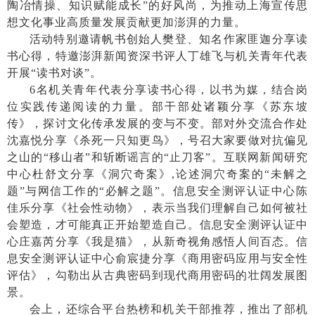
陶冶情操、知识赋能成长”的好风尚，为推动上海宣传思
想文化事业高质量发展贡献更加澎湃的力量。
活动特别邀请帆书创始人樊登、知名作家匪迦分享读
书心得，特邀澎湃新闻资深书评人丁雄飞与机关青年代表
开展
“读书对谈”。
6名机关青年代表分享读书心得，以书为媒，结合岗
位实践传递阅读的力量。部干部处诸颖分享《苏东坡
传》，探讨文化传承发展的变与不变。部对外交流合作处
沈嘉悦分享《杀死一只知更鸟》，号召大家要做对抗偏见
之山的“移山者”和斩断谣言的“止刀客”。互联网新闻研究
中心杜舒文分享《洞穴奇案》,论述洞穴奇案的“未解之
题”与网信工作的“必解之题”。信息安全测评认证中心陈
佳乐分享《社会性动物》，表示当我们理解自己如何被社
会塑造，才可能真正开始塑造自己。信息安全测评认证中
心庄嘉芮分享《我是猫》，从新奇视角感悟人间百态。信
息安全测评认证中心俞宸捷分享《商用密码应用与安全性
评估》，勾勒出从古典密码到现代商用密码的壮阔发展图
景。
会上，还综合平台热榜和机关干部推荐，推出了部机