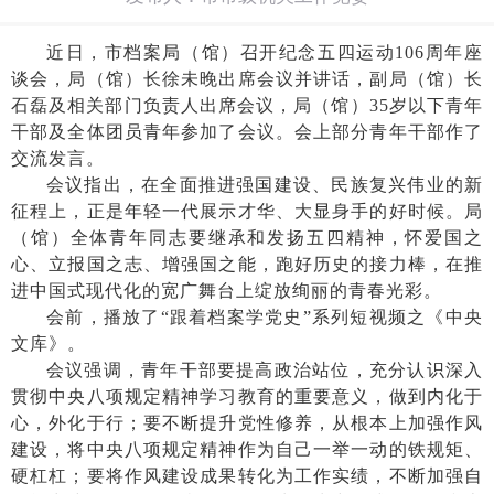
近日，市档案局（馆）召开纪念五四运动
106周年座
谈会，局（馆）长徐未晚出席会议并讲话，副局（馆）长
石磊及相关部门负责人出席会议，局（馆）35岁以下青年
干部及全体团员青年参加了会议。会上部分青年干部作了
交流发言。
会议指出，在全面推进强国建设、民族复兴伟业的新
征程上，正是年轻一代展示才华、大显身手的好时候。局
（馆）全体青年同志要继承和发扬五四精神，怀爱国之
心、立报国之志、增强国之能，跑好历史的接力棒，在推
进中国式现代化的宽广舞台上绽放绚丽的青春光彩。
会前，播放了
“跟着档案学党史”系列短视频之《中央
文库》。
会议强调，青年干部要提高政治站位，充分认识深入
贯彻中央八项规定精神学习教育的重要意义，做到内化于
心，外化于行；要不断提升党性修养，从根本上加强作风
建设，将中央八项规定精神作为自己一举一动的铁规矩、
硬杠杠；要将作风建设成果转化为工作实绩，不断加强自