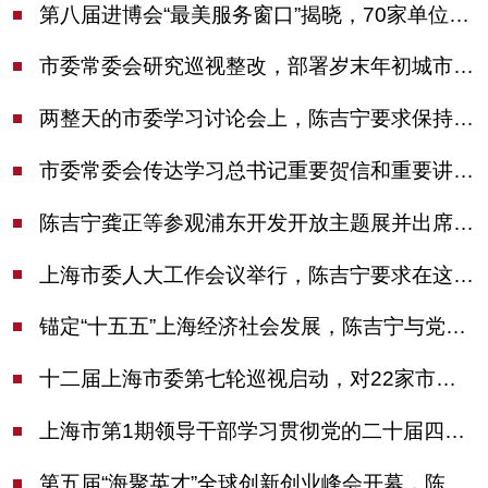
第八届进博会“最美服务窗口”揭晓，70家单位诠释“上海服务”温度
市委常委会研究巡视整改，部署岁末年初城市安全工作
两整天的市委学习讨论会上，陈吉宁要求保持战略定力始终坚定信心善于科学应对
市委常委会传达学习总书记重要贺信和重要讲话精神，研究党建引领物业治理等工作
陈吉宁龚正等参观浦东开发开放主题展并出席座谈会
上海市委人大工作会议举行，陈吉宁要求在这些方面更加奋发有为
锚定“十五五”上海经济社会发展，陈吉宁与党外人士专题协商座谈
十二届上海市委第七轮巡视启动，对22家市管单位开展常规巡视
上海市第1期领导干部学习贯彻党的二十届四中全会精神专题研讨班开班，陈吉宁作专题报告
第五届“海聚英才”全球创新创业峰会开幕，陈吉宁出席并启动新一届大赛