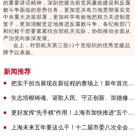
的重要讲话精神，深刻把握当前党风廉政建设和反腐
败斗争面临的形势任务，更加坚决有力地贯彻落实党
中央重大决策部署，更加科学有效地把权力关进制度
笼子，更加清醒坚定地推进反腐败斗争。各纪检部门
和纪检干部要紧紧结合部机关实际，协助推动全面从
严治党向纵深发展。
会上，对部机关第三批12个党组织的优秀党建品
牌予以表扬。
新闻推荐
把实干担当展现在新征程的赛场上！新年首次市委季度工作会议举行，陈吉宁作工作点评
矢志培根铸魂、讴歌人民、守正创新、崇德修身！这场座谈会上，陈吉宁对全市文化战线提出期望
更好发挥“先手棋”作用！上海市加快推进“五个中心”建设领导小组会议举行
上海未来五年要这么干！十二届市委八次全会审议通过上海“十五五”规划建议