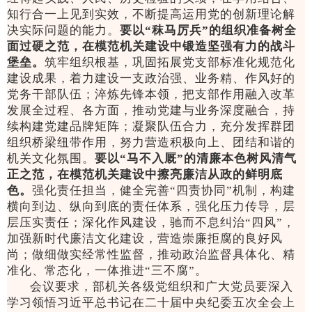
知行合一上见到实效，不断提高运用党的创新理论解
决实际问题的能力。
要以“秣马厉兵”的组织准备树全
面过硬之范，在模范机关建设中锻造坚强有力的战斗
堡垒。
筑牢组织根基，巩固拓展党支部标准化规范化
建设成果，着力建设一支政治强、业务精、作风好的
党务干部队伍；淬炼先锋本领，把支部作用融入改革
发展全过程、各方面，推动党建与业务深度融合，持
续构建党建品牌矩阵；凝聚队伍合力，充分发挥群团
组织桥梁纽带作用，努力营造积极向上、团结和谐的
机关文化氛围。
要以“马不入厩”的清廉本色树风清气
正之范，在模范机关建设中擦亮廉洁从政的鲜明底
色。
强化责任担当，健全完善“四责协同”机制，构建
横向到边、纵向到底的责任体系，强化压力传导，层
层压实责任；深化作风建设，驰而不息纠治“四风”，
加强新时代廉洁文化建设，营造崇廉拒腐的良好风
尚；做细做实经常性监督，推动政治监督具体化、精
准化、常态化，一体推进“三不腐”。
会议要求，部机关各级党组织和广大党员要深入
学习领悟习近平总书记在二十届中央纪委五次全会上