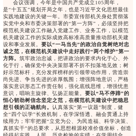
会议强调，今年是中国共产党成立105周年，
是“十五五”规划开局之年，也是习近平文化思想最佳
实践地建设的关键一年。市委宣传部机关身处贯彻落
实党中央和市委决策部署的“第一方阵”，必须坚持把
模范机关建设工作融入党建工作、业务工作，以模范
机关建设工作的实际成效高标准高质量推动部机关建
设和事业发展。
要以“一马当先”的政治自觉树绝对忠
诚之范，在模范机关建设中走好践行“两个维护”第一
方阵。
筑牢政治忠诚，把讲政治的要求内化于心、外
化于行，确保党中央决策部署不折不扣落地见效；树
好示范标杆，充分发挥榜样的引领带动作用，营造崇
尚先进、争当先进的浓厚氛围；增强阵地意识，严格
落实意识形态工作责任制，强化底线思维，增强忧患
意识，唱响主旋律、弘扬正能量。
要以“马不停蹄”的
恒心韧劲树信念坚定之范，在模范机关建设中把稳思
想引领的正确航向。
认真落实“第一议题”制度，健
全“四个以学”长效机制，在学深悟透、融会贯通上持
续用力；牢牢把握“立党为公、为民造福、科学决策、
真抓实干”的总要求，从思想根源校准价值坐标，创造
经得起实践、人民、历史检验的实绩；在学用结合、