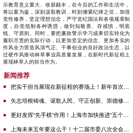
示教育意义重大、收获颇丰，在今后的工作和生活中，
将
以案为鉴，深刻汲取教训，
时刻绷紧纪律之弦，加强
党性修养，坚定理想信念，严守党纪国法和各项规章制
度，自觉抵制各种诱惑，做到
知敬畏、存戒惧，明底
线、守原则
。同时，要把廉政警示学习成果切实转化为
履职尽责的实际行动，以更加坚定的信念、更加务实的
作风全力营造风清气正、干事创业的良好政治生态，
以
过硬作风推动林草事业高质量发展，在新时代新征程上
展现林草人的担当作为。
新闻推荐
把实干担当展现在新征程的赛场上！新年首次市委季度工作会议举行，陈吉宁作工作点评
矢志培根铸魂、讴歌人民、守正创新、崇德修身！这场座谈会上，陈吉宁对全市文化战线提出期望
更好发挥“先手棋”作用！上海市加快推进“五个中心”建设领导小组会议举行
上海未来五年要这么干！十二届市委八次全会审议通过上海“十五五”规划建议