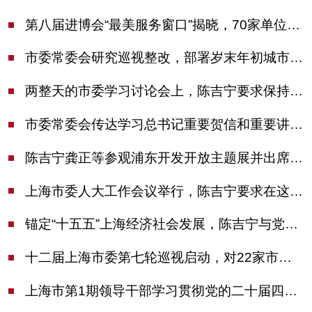
第八届进博会“最美服务窗口”揭晓，70家单位诠释“上海服务”温度
市委常委会研究巡视整改，部署岁末年初城市安全工作
两整天的市委学习讨论会上，陈吉宁要求保持战略定力始终坚定信心善于科学应对
市委常委会传达学习总书记重要贺信和重要讲话精神，研究党建引领物业治理等工作
陈吉宁龚正等参观浦东开发开放主题展并出席座谈会
上海市委人大工作会议举行，陈吉宁要求在这些方面更加奋发有为
锚定“十五五”上海经济社会发展，陈吉宁与党外人士专题协商座谈
十二届上海市委第七轮巡视启动，对22家市管单位开展常规巡视
上海市第1期领导干部学习贯彻党的二十届四中全会精神专题研讨班开班，陈吉宁作专题报告