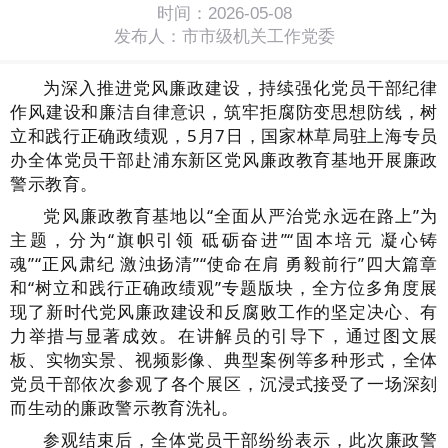
时间：2026-05-08
发布人：市市级机关工作党委
为深入推进党风廉政建设，
持续强化
党员干部纪律
作风建设和廉洁自律意识，筑牢拒腐防变思想防线
，
树
立和践行正确政绩观，
5月7日，国家林草局驻上海专员
办全体党员干部赴浦东新区党风廉政教育基地开展廉政
警示教育。
党风廉政教育基地以
“全面从严治党永远在路上”为
主题，分为“旗帜引领 砥砺奋进”“固本培元 凝心铸
魂”“正风肃纪 激浊扬清”“使命在肩 勇毅前行”四大篇章
和“树立和践行正确政绩观”专题版块，全方位多角度展
现了新时代党风廉政建设和反腐败工作的坚定决心、有
力举措与显著成效。在讲解员的引导下，通过图文展
板、实物实景、视频影像、典型案例等多种形式，全体
党员干部依次参观了各个展区，沉浸式接受了一场深刻
而生动的廉政警示教育洗礼。
参观结束后，全体党员干部纷纷表示，此次廉政警