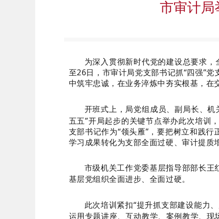
市审计局
为深入贯彻新时代党的建设总要求，
至26日，市审计局党支部书记抓“四强”
中筑牢忠诚，在业务淬炼中夯实根基，在
开班式上，局党组成员、副局长、机
五五”开局起步的关键节点举办此次培训
支部书记作为“领头雁”，要把树立和践行
学习成果转化为支部全面过硬、审计提质
市级机关工作党委基层指导部部长王
基层党组织全面进步、全面过硬。
此次培训紧扣
“提升抓支部建设能力
运用专题讲座、互动教学、案例教学、现