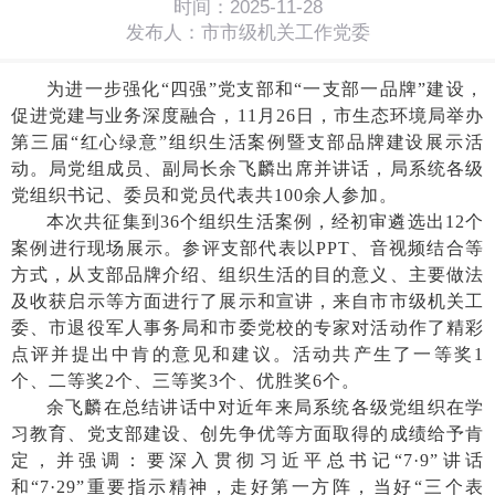
时间：2025-11-28
发布人：市市级机关工作党委
为进一步强化
“四强”党支部和“一支部一品牌”建设，
促进党建与业务深度融合，11月26日，市生态环境局举办
第三届“红心绿意”组织生活案例暨支部品牌建设展示活
动。局党组成员、副局长余飞麟出席并讲话，局系统各级
党组织书记、委员和党员代表共100余人参加。
本次共征集到
36个组织生活案例，经初审遴选出12个
案例进行现场展示。参评支部代表以PPT、音视频结合等
方式，从支部品牌介绍、组织生活的目的意义、主要做法
及收获启示等方面进行了展示和宣讲，来自市市级机关工
委、市退役军人事务局和市委党校的专家对活动作了精彩
点评并提出中肯的意见和建议。活动共产生了一等奖1
个、二等奖2个、三等奖3个、优胜奖6个。
余飞麟在总结讲话中对近年来局系统各级党组织在学
习教育、党支部建设、创先争优等方面取得的成绩给予肯
定，并强调：要深入贯彻习近平总书记
“7·9”讲话
和“7·29”重要指示精神，走好第一方阵，当好“三个表