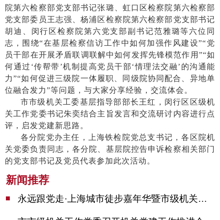
院第六检察部党支部书记张璐、虹口区检察院第六检察部
党支部委员王志强、杨浦区检察院第六检察部党支部书记
胡迪、闵行区检察院第六党支部副书记范雅璐等六位同
志，围绕
“在基层检察信访工作中如何加强作风建设”“党
员干部在开展矛盾联调联解中如何发挥先锋模范作用”“如
何通过‘传帮带’机制提高党员干部‘情理法交融’的沟通能
力”“如何促进三级院一体履职、同级院协同配合、异地单
位融合发力”等问题，与大家分享经验，交流体会。
市市级机关工委基层指导部部长王红，闵行区区级机
关工作党委书记朱奕结合主旨发言和交流研讨内容进行点
评，启发党建新思路。
各分院党办主任，上海铁检院党总支书记，各区院机
关党委负责同志，各分院、基层院控告申诉检察相关部门
的党支部书记及党员代表参加此次活动。
新闻推荐
永远跟党走·上海城市徒步嘉年华暨市级机关运动会开幕