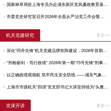
国家林草局驻上海专员办赴浦东新区党风廉政教育基地开展廉政警示教育
市委党史研究室召开2026年全面从严治党工作会暨巡视整改工作动员会
机关党建研究
更多>>
深化“同舟先锋”机关党建品牌矩阵建设，2026年首期“同舟先锋”书记讲坛开讲
“刑检砺剑・笃行政绩” 2026年第一期“75号先锋”刑事检察高质效案例展示会举办
以正确政绩观领航 筑牢民生安全防线 ——浦东气象精准护航2026上海半程马拉松侧记
上海市市级机关“四强”党支部书记大讲堂持续为“头雁”赋能——从“一枝独秀”走向“春色满园”
党课开讲
更多>>